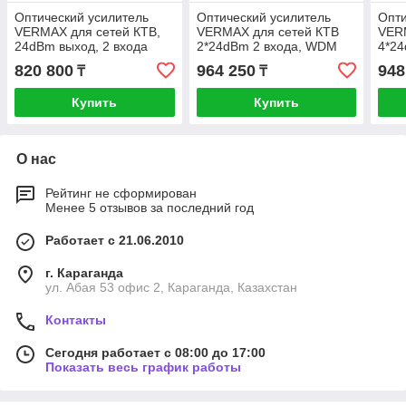
Оптический усилитель
Оптический усилитель
Опти
VERMAX для сетей КТВ,
VERMAX для сетей КТВ
VERM
24dBm выход, 2 входа
2*24dBm 2 входа, WDM
4*2
фильтр PON
820 800
964 250
948
₸
₸
Купить
Купить
О нас
Рейтинг не сформирован
Менее 5 отзывов за последний год
Работает с 21.06.2010
г. Караганда
ул. Абая 53 офис 2, Караганда, Казахстан
Контакты
Сегодня работает с 08:00 до 17:00
Показать весь график работы