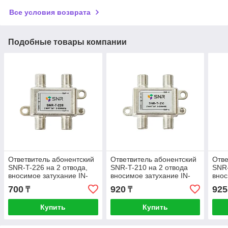
Все условия возврата
Подобные товары компании
Ответвитель абонентский
Ответвитель абонентский
Отве
SNR-T-226 на 2 отвода,
SNR-T-210 на 2 отвода
SNR-
вносимое затухание IN-
вносимое затухание IN-
внос
TAP 26dB.
TAP 10dB.
TAP 
700
920
925
₸
₸
Купить
Купить