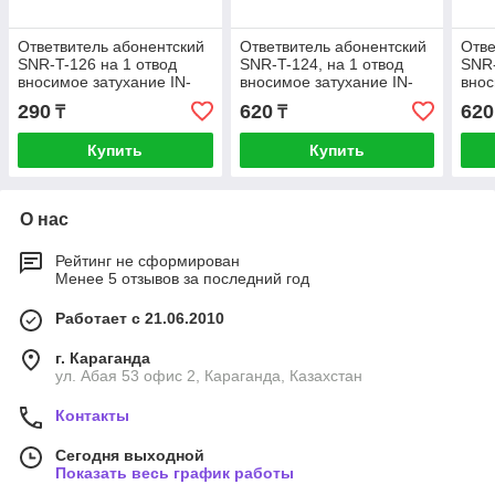
Ответвитель абонентский
Ответвитель абонентский
Отве
SNR-T-126 на 1 отвод
SNR-T-124, на 1 отвод
SNR-
вносимое затухание IN-
вносимое затухание IN-
внос
TAP 26dB.
TAP 24dB.
TAP 
290
620
620
₸
₸
Купить
Купить
О нас
Рейтинг не сформирован
Менее 5 отзывов за последний год
Работает с 21.06.2010
г. Караганда
ул. Абая 53 офис 2, Караганда, Казахстан
Контакты
Сегодня выходной
Показать весь график работы