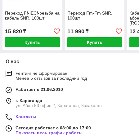
Переход Ff-IECf-резьба на
Переход Fm-Fm SNR,
Кабе
кабель SNR, 100шт
100шт
абон
(RG6
(зап
15 820
11 990
12 
₸
₸
Купить
Купить
О нас
Рейтинг не сформирован
Менее 5 отзывов за последний год
Работает с 21.06.2010
г. Караганда
ул. Абая 53 офис 2, Караганда, Казахстан
Контакты
Сегодня работает с 08:00 до 17:00
Показать весь график работы