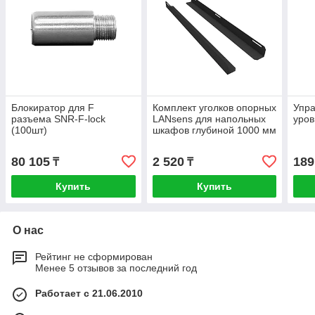
Блокиратор для F
Комплект уголков опорных
Упр
разъема SNR-F-lock
LANsens для напольных
уров
(100шт)
шкафов глубиной 1000 мм
(70100-F-100)
80 105
2 520
189
₸
₸
Купить
Купить
О нас
Рейтинг не сформирован
Менее 5 отзывов за последний год
Работает с 21.06.2010