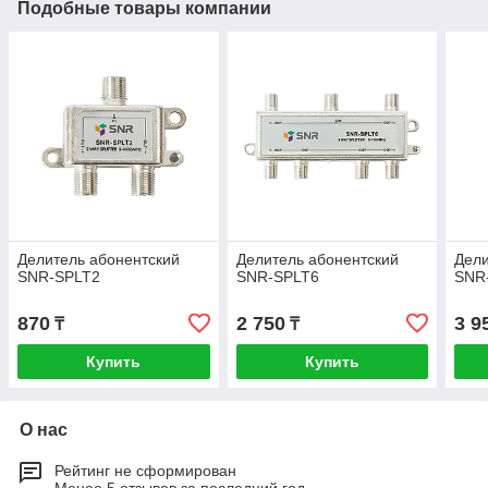
Подобные товары компании
Делитель абонентский
Делитель абонентский
Дели
SNR-SPLT2
SNR-SPLT6
SNR
870
2 750
3 9
₸
₸
Купить
Купить
О нас
Рейтинг не сформирован