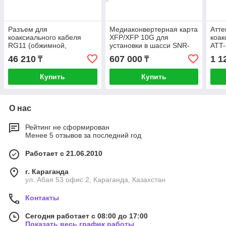
Разъем для
Медиаконвертерная карта
Атте
коаксиального кабеля
XFP/XFP 10G для
коак
RG11 (обжимной,
установки в шасси SNR-
ATT
влагозащещенный) SNR
CVT-CHASSIS-10G
46 210
607 000
1 1
₸
₸
(100шт)
Купить
Купить
О нас
Рейтинг не сформирован
Менее 5 отзывов за последний год
Работает с 21.06.2010
г. Караганда
ул. Абая 53 офис 2, Караганда, Казахстан
Контакты
Сегодня работает с 08:00 до 17:00
Показать весь график работы