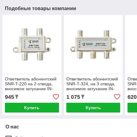
Подобные товары компании
Ответвитель абонентский
Ответвитель абонентский
Отве
SNR-T-220 на 2 отвода,
SNR-T-324, на 3 отвода,
SNR-
вносимое затухание IN-
вносимое затухание IN-
внос
TAP 20dB.
TAP 24dB.
TAP 
945
1 075
620
₸
₸
Купить
Купить
О нас