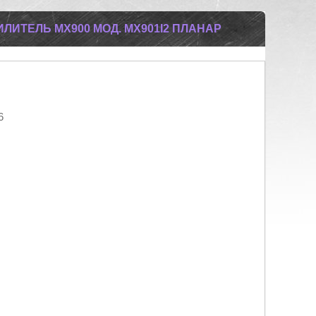
ИТЕЛЬ MX900 МОД. МХ901I2 ПЛАНАР
6