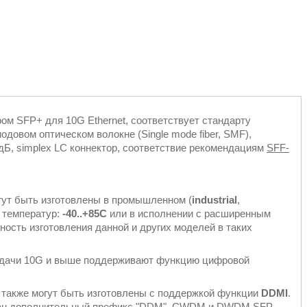
м SFP+ для 10G Ethernet, соответствует стандарту
овом оптическом волокне (Single mode fiber, SMF),
дБ, simplex LC коннектор, соответствие рекомендациям
SFF-
ут быть изготовлены в промышленном (
industrial
,
 температур:
-40..+85С
или в исполнении с расширенным
ность изготовления данной и других моделей в таких
едачи 10G и выше поддерживают функцию цифровой
 также могут быть изготовлены с поддержкой функции
DDMI
.
указан дополнительный префикс "DDM". CWDM и DWDM SFP