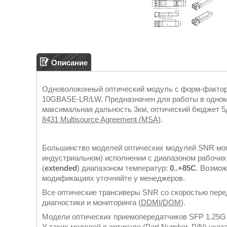
Описание
Одноволоконный оптический модуль с форм-факторо
10GBASE-LR/LW. Предназначен для работы в одномод
максимальная дальность 3км, оптический бюджет 5
8431 Multisource Agreement (MSA)
.
Большинство моделей оптических модулей SNR мог
индустриальном) исполнении с диапазоном рабочих
(
extended
) диапазоном температур:
0..+85С
. Возмож
модификациях уточняйте у менеджеров.
Все оптические трансиверы SNR со скоростью пер
диагностики и мониторинга (
DDMI/DOM
).
Модели оптических приемопередатчиков SFP 1.25G
У таких моделей в артикуле (Part Number, P/N) 