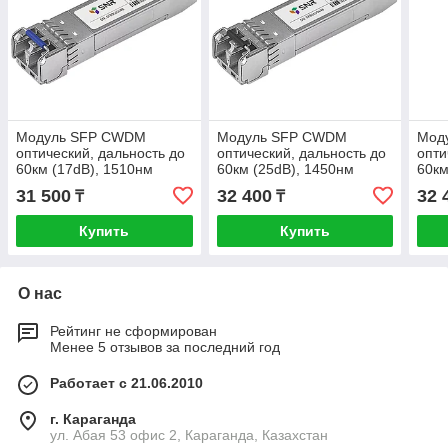
Модуль SFP CWDM
Модуль SFP CWDM
Мод
оптический, дальность до
оптический, дальность до
опти
60км (17dB), 1510нм
60км (25dB), 1450нм
60км
31 500
32 400
32 
₸
₸
Купить
Купить
О нас
Рейтинг не сформирован
Менее 5 отзывов за последний год
Работает с 21.06.2010
г. Караганда
ул. Абая 53 офис 2, Караганда, Казахстан