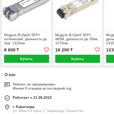
Модуль B-OptiX SFP+
Модуль B-OptiX SFP+
Моду
оптический, дальность до
WDM, дальность до 20км,
даль
2км, 1310нм
1270нм
131
8 600
16 200
123
₸
₸
Купить
Купить
О нас
Рейтинг не сформирован
Менее 5 отзывов за последний год
Работает с 21.06.2010
г. Караганда
ул. Абая 53 офис 2, Караганда, Казахстан