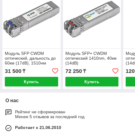
Модуль SFP CWDM
Модуль SFP+ CWDM
Мод
оптический, дальность до
оптический 1410nm, 40км
опти
60км (17dB), 1510нм
(14dB)
(14d
31 500
72 250
120
₸
₸
Купить
Купить
О нас
Рейтинг не сформирован
Менее 5 отзывов за последний год
Работает с 21.06.2010