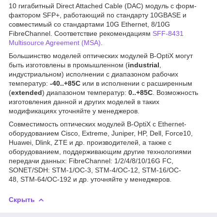
10 гигабитный Direct Attached Cable (DAC) модуль с форм-
фактором SFP+, работающий по стандарту 10GBASE и
совместимый со стандартами 10G Ethernet, 8/10G
FibreChannel. Соответствие рекомендациям
SFF-8431
Multisource Agreement (MSA)
.
Большинство моделей оптических модулей B-OptiX могут
быть изготовлены в промышленном (
industrial
,
индустриальном) исполнении с диапазоном рабочих
температур:
-40..+85С
или в исполнении с расширенным
(
extended
) диапазоном температур:
0..+85С
. Возможность
изготовления данной и других моделей в таких
модификациях уточняйте у менеджеров.
Совместимость оптических модулей B-OptiX с Ethernet-
оборудованием Cisco, Extreme, Juniper, HP, Dell, Force10,
Huawei, Dlink, ZTE и др. производителей, а также с
оборудованием, поддерживающим другие технологиями
передачи данных: FibreChannel: 1/2/4/8/10/16G FC,
SONET/SDH: STM-1/OC-3, STM-4/OC-12, STM-16/OC-
48, STM-64/OC-192 и др. уточняйте у менеджеров.
Скрыть