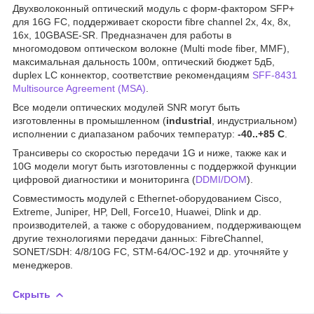
Двухволоконный оптический модуль с форм-фактором SFP+
для 16G FC, поддерживает скорости fibre channel 2x, 4x, 8x,
16x, 10GBASE-SR. Предназначен для работы в
многомодовом оптическом волокне (Multi mode fiber, MMF),
максимальная дальность 100м, оптический бюджет 5дБ,
duplex LC коннектор, соответствие рекомендациям
SFF-8431
Multisource Agreement (MSA)
.
Все модели оптических модулей SNR могут быть
изготовленны в промышленном (
industrial
, индустриальном)
исполнении с диапазаном рабочих температур:
-40..+85 С
.
Трансиверы со скоростью передачи 1G и ниже, также как и
10G модели могут быть изготовленны с поддержкой функции
цифровой диагностики и мониторинга (
DDMI/DOM
).
Совместимость модулей с Ethernet-оборудованием Cisco,
Extreme, Juniper, HP, Dell, Force10, Huawei, Dlink и др.
производителей, а также с оборудованием, поддерживающем
другие технологиями передачи данных: FibreChannel,
SONET/SDH: 4/8/10G FC, STM-64/OC-192 и др. уточняйте у
менеджеров.
Скрыть