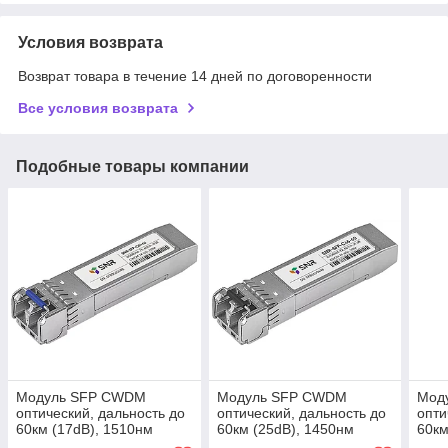
Условия возврата
Возврат товара в течение 14 дней по договоренности
Все условия возврата
Подобные товары компании
Модуль SFP CWDM
Модуль SFP CWDM
Мод
оптический, дальность до
оптический, дальность до
опти
60км (17dB), 1510нм
60км (25dB), 1450нм
60км