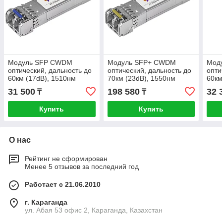
Модуль SFP CWDM
Модуль SFP+ CWDM
Мод
оптический, дальность до
оптический, дальность до
опти
60км (17dB), 1510нм
70км (23dB), 1550нм
60км
31 500
198 580
32 
₸
₸
Купить
Купить
О нас
Рейтинг не сформирован
Менее 5 отзывов за последний год
Работает с 21.06.2010
г. Караганда
ул. Абая 53 офис 2, Караганда, Казахстан