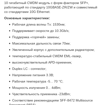
10 гигабитный CWDM модуль с форм-фактором SFP+,
работающий по стандарту 10GBASE-ZR/ZW и совместимый
со стандартами 10G Ethernet.
Основные характеристики:
Рабочая длина волны Tx: 1530нм;
Поддерживает скорости до 10.3Gb/s;
Поддержка «горячей» замены;
Максимальная дальность связи 70км;
Увеличенный корпус с дополнительным радиатором;
температуро-стабильный CWDM EML-лазер,
высокочувствительный APD-приемник;
Duplex LC - connector;
Напряжение питания 3.3В;
Рабочая температура -5... 70 °C;
Мощность излучения 0... 4dBm;
Чувствительность приемника -23dBm;
Соответствие рекомендациям SFF-8472 Multisource
Agreement (MSA).