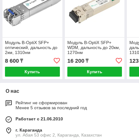
Модуль B-OptiX SFP+
Модуль B-OptiX SFP+
Моду
оптический, дальность до
WDM, дальность до 20км,
даль
2км, 1310нм
1270нм
131
8 600
16 200
123
₸
₸
Купить
Купить
О нас
Рейтинг не сформирован
Менее 5 отзывов за последний год
Работает с 21.06.2010
г. Караганда
ул. Абая 53 офис 2, Караганда, Казахстан