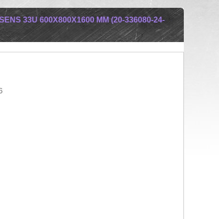
S 33U 600X800X1600 ММ (20-336080-24-
6