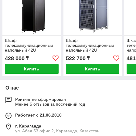
Шкаф
Шкаф
Шка
телекоммуникационный
телекоммуникационный
тел
напольный 42U
напольный 42U
нап
600x800мм, серия TFC
800x800мм, серия TFC
600
428 000
522 700
481
₸
₸
(SNR-TFC-426080-GS-B-
(SNR-TFC-428080-CPDP-
(SN
SF)
G-SF)
G-S
Купить
Купить
О нас
Рейтинг не сформирован
Менее 5 отзывов за последний год
Работает с 21.06.2010
г. Караганда
ул. Абая 53 офис 2, Караганда, Казахстан