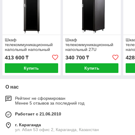
Шкаф
Шкаф
Шка
телекоммуникационный
телекоммуникационный
тел
напольный напольный
напольный 27U
нап
42U 600x600мм, серия
600x800мм, серия TFC
600
413 600
340 700
428
₸
₸
TFC (SNR-TFC-426060-
(SNR-TFC-276080-GS-B-
(SN
GS-B-SF)
SF)
SF)
Купить
Купить
О нас
Рейтинг не сформирован
Менее 5 отзывов за последний год
Работает с 21.06.2010
г. Караганда
ул. Абая 53 офис 2, Караганда, Казахстан