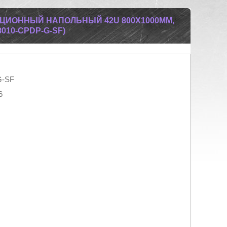
ЦИОННЫЙ НАПОЛЬНЫЙ 42U 800X1000ММ,
010-CPDP-G-SF)
G-SF
6