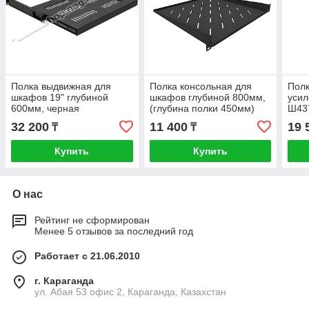
Полка выдвижная для
Полка консольная для
Полк
шкафов 19" глубиной
шкафов глубиной 800мм,
усил
600мм, черная
(глубина полки 450мм)
Ш43
(470*350*48)
распределенная нагрузка,
шкаф
32 200
11 400
19 
₸
₸
20кг, Цвет-черный (SNR-
800м
SHELF-08045-20BC
Купить
Купить
О нас
Рейтинг не сформирован
Менее 5 отзывов за последний год
Работает с 21.06.2010
г. Караганда
ул. Абая 53 офис 2, Караганда, Казахстан