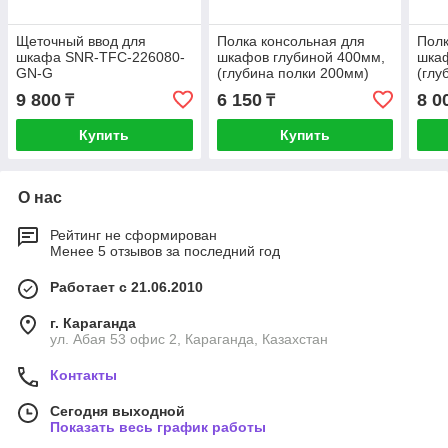
Щеточный ввод для
Полка консольная для
Полк
шкафа SNR-TFC-226080-
шкафов глубиной 400мм,
шкаф
GN-G
(глубина полки 200мм)
(глу
распределенная нагрузка
расп
9 800
6 150
8 0
₸
₸
20кг, цвет-серый (SNR-
20кг
SHELF-04020-20GC)
SHE
Купить
Купить
О нас
Рейтинг не сформирован
Менее 5 отзывов за последний год
Работает с 21.06.2010
г. Караганда
ул. Абая 53 офис 2, Караганда, Казахстан
Контакты
Сегодня выходной
Показать весь график работы