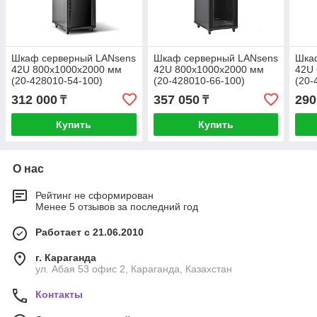
Шкаф серверный LANsens
Шкаф серверный LANsens
Шка
42U 800x1000x2000 мм
42U 800x1000x2000 мм
42U
(20-428010-54-100)
(20-428010-66-100)
(20-
312 000
357 050
290
₸
₸
Купить
Купить
О нас
Рейтинг не сформирован
Менее 5 отзывов за последний год
Работает с 21.06.2010
г. Караганда
ул. Абая 53 офис 2, Караганда, Казахстан
Контакты