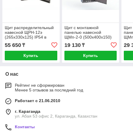
Щит распределительный
Щит с монтажной
Щит 
навесной ЩРН-12э
панелью навесной
пан
(265х330х125) IP54 в
ЩМп-2-0 (500х400х150)
ЩМп-
сборе
IP31
IP54
55 650
19 130
29 
₸
₸
Купить
Купить
О нас
Рейтинг не сформирован
Менее 5 отзывов за последний год
Работает с 21.06.2010
г. Караганда
ул. Абая 53 офис 2, Караганда, Казахстан
Контакты