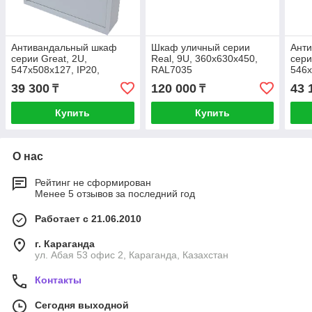
Антивандальный шкаф
Шкаф уличный серии
Ант
серии Great, 2U,
Real, 9U, 360х630х450,
сери
547х508х127, IP20,
RAL7035
546х
RAL7035
RAL
39 300
120 000
43 
₸
₸
Купить
Купить
О нас
Рейтинг не сформирован
Менее 5 отзывов за последний год
Работает с 21.06.2010
г. Караганда
ул. Абая 53 офис 2, Караганда, Казахстан
Контакты
Сегодня выходной