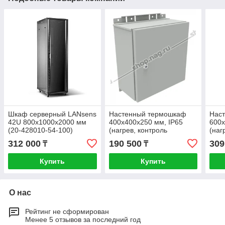
Шкаф серверный LANsens
Настенный термошкаф
Нас
42U 800x1000x2000 мм
400x400x250 мм, IP65
600x
(20-428010-54-100)
(нагрев, контроль
(наг
климата)
клим
312 000
190 500
309
₸
₸
Купить
Купить
О нас
Рейтинг не сформирован
Менее 5 отзывов за последний год