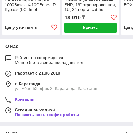
Сетевая карта 2 порта
Коммутационная панель
Пла
1000Base-LX/10GBase-LR
SNR, 19" экранированная,
BOXE
Bypass (LC, Intel
1U, 24 порта, cat.5e,
82599ES), Silicom
горизонтальная заделка
18 910
₸
PE210G2BPI9-LRD-SD
Цену уточняйте
Цен
Купить
О нас
Рейтинг не сформирован
Менее 5 отзывов за последний год
Работает с 21.06.2010
г. Караганда
ул. Абая 53 офис 2, Караганда, Казахстан
Контакты
Сегодня выходной
Показать весь график работы