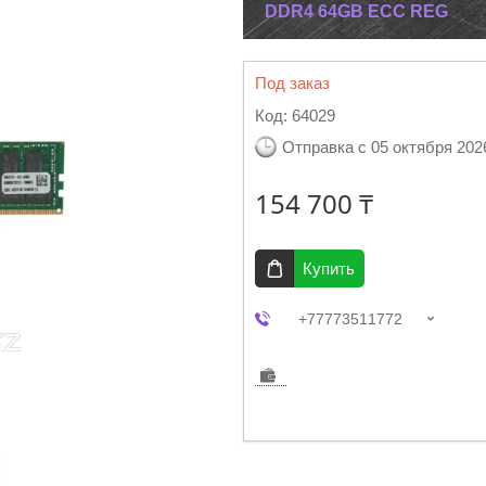
DDR4 64GB ECC REG
Под заказ
Код:
64029
Отправка с 05 октября 202
154 700 ₸
Купить
+77773511772