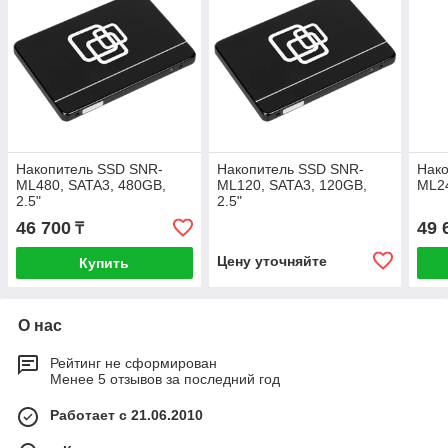
Накопитель SSD SNR-
Накопитель SSD SNR-
Нак
ML480, SATA3, 480GB,
ML120, SATA3, 120GB,
ML24
2.5"
2.5"
46 700
49 
₸
Цену уточняйте
Купить
О нас
Рейтинг не сформирован
Менее 5 отзывов за последний год
Работает с 21.06.2010