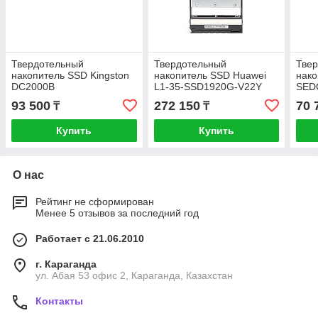
Твердотельный
Твердотельный
Тве
накопитель SSD Kingston
накопитель SSD Huawei
нако
DC2000B
L1-35-SSD1920G-V22Y
SED
SEDC2000BM8/960G M.2
1,92TB SAS 3.5"
7мм
93 500
272 150
70 
₸
₸
NVMe PCIe 4.0x4
Купить
Купить
О нас
Рейтинг не сформирован
Менее 5 отзывов за последний год
Работает с 21.06.2010
г. Караганда
ул. Абая 53 офис 2, Караганда, Казахстан
Контакты