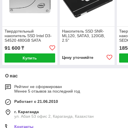
Твердотельный
Накопитель SSD SNR-
Тве
накопитель SSD Intel D3-
ML120, SATA3, 120GB,
нако
S4520 480GB SATA
2.5"
SED
7мм
91 600
185
₸
Цену уточняйте
Купить
О нас
Рейтинг не сформирован
Менее 5 отзывов за последний год
Работает с 21.06.2010
г. Караганда
ул. Абая 53 офис 2, Караганда, Казахстан
Контакты