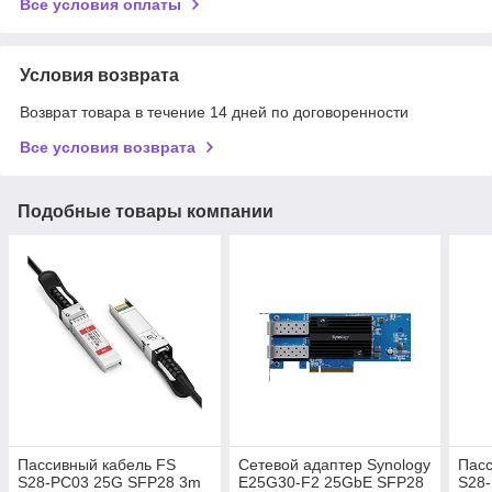
Все условия оплаты
Условия возврата
Возврат товара в течение 14 дней по договоренности
Все условия возврата
Подобные товары компании
Пассивный кабель FS
Сетевой адаптер Synology
Пасс
S28-PC03 25G SFP28 3m
E25G30-F2 25GbE SFP28
S28