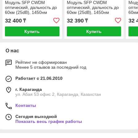
Модуль SFP CWDM
Модуль SFP CWDM
Мод
оптический, дальность до
оптический, дальность до
опти
60км (25dB), 1450нм
60км (25dB), 1450нм
60км
32 400
32 390
32 
₸
₸
Купить
Купить
О нас
Рейтинг не сформирован
Менее 5 отзывов за последний год
Работает с 21.06.2010
г. Караганда
ул. Абая 53 офис 2, Караганда, Казахстан
Контакты
Сегодня выходной
Показать весь график работы