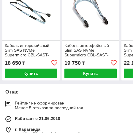
Кабель интерфейсный
Кабель интерфейсный
Каб
Slim SAS NVMe
Slim SAS NVMe
Sli
Supermicro CBL-SAST-
Supermicro CBL-SAST-
Supe
1230F-85
1258-85
125
18 650
19 750
22 
₸
₸
Купить
Купить
О нас
Рейтинг не сформирован
Менее 5 отзывов за последний год
Работает с 21.06.2010
г. Караганда