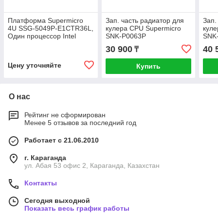
Платформа Supermicro
Зап. часть радиатор для
Зап.
4U SSG-5049P-E1CTR36L,
кулера CPU Supermicro
куле
Один процессор Intel
SNK-P0063P
SNK
Xeon Scalabl, Intel C622,
30 900
40 
₸
DDR4, 36x3.5"HDD
Цену уточняйте
Купить
О нас
Рейтинг не сформирован
Менее 5 отзывов за последний год
Работает с 21.06.2010
г. Караганда
ул. Абая 53 офис 2, Караганда, Казахстан
Контакты
Сегодня выходной
Показать весь график работы