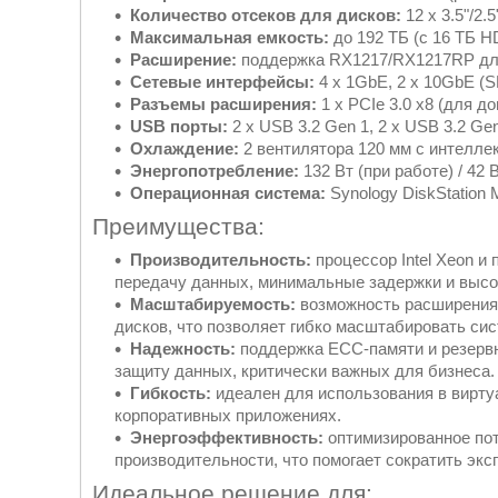
Количество отсеков для дисков:
12 x 3.5"/2
Максимальная емкость:
до 192 ТБ (с 16 ТБ H
Расширение:
поддержка RX1217/RX1217RP для
Сетевые интерфейсы:
4 x 1GbE, 2 x 10GbE (S
Разъемы расширения:
1 x PCIe 3.0 x8 (для 
USB порты:
2 x USB 3.2 Gen 1, 2 x USB 3.2 Gen
Охлаждение:
2 вентилятора 120 мм с интелле
Энергопотребление:
132 Вт (при работе) / 42 
Операционная система:
Synology DiskStation 
Преимущества:
Производительность:
процессор Intel Xeon 
передачу данных, минимальные задержки и высо
Масштабируемость:
возможность расширения
дисков, что позволяет гибко масштабировать сис
Надежность:
поддержка ECC-памяти и резервн
защиту данных, критически важных для бизнеса.
Гибкость:
идеален для использования в вирту
корпоративных приложениях.
Энергоэффективность:
оптимизированное пот
производительности, что помогает сократить эк
Идеальное решение для: