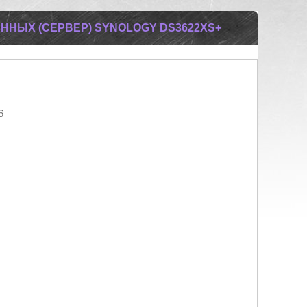
ННЫХ (СЕРВЕР) SYNOLOGY DS3622XS+
6