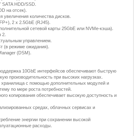
.5" SATA HDD/SSD.
DD на отсек).
 увеличения количества дисков.
FP+), 2 x 2.5GbE (RJ45).
дополнительной сетевой карты 25GbE или NVMe-кэша).
 2.
ктуальным управлением.
Вт (в режиме ожидания).
Manager (DSM).
и поддержка 10GbE интерфейсов обеспечивают быструю
кую производительность при высоких нагрузках.
 хранилища с помощью дополнительных модулей и
тему по мере роста потребностей.
ого копирования обеспечивает высокую доступность и
ализированных средах, облачных сервисах и
ребление энергии при сохранении высокой
сплуатационные расходы.