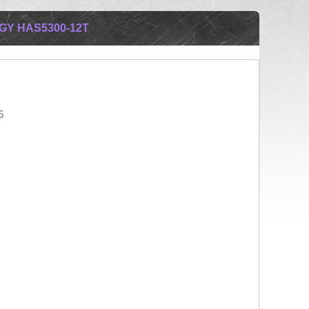
Y HAS5300-12T
6