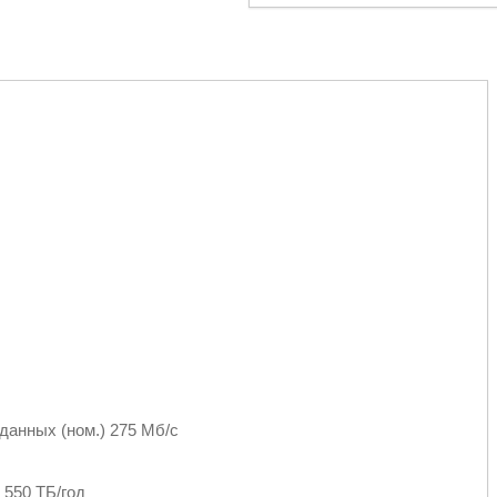
анных (ном.) 275 Мб/c
 550 ТБ/год