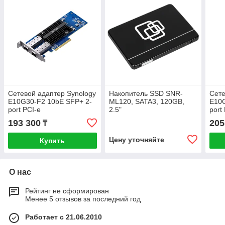
Сетевой адаптер Synology
Накопитель SSD SNR-
Сете
E10G30-F2 10bE SFP+ 2-
ML120, SATA3, 120GB,
E10G
port PCI-e
2.5"
port
193 300
205
₸
Цену уточняйте
Купить
О нас
Рейтинг не сформирован
Менее 5 отзывов за последний год
Работает с 21.06.2010