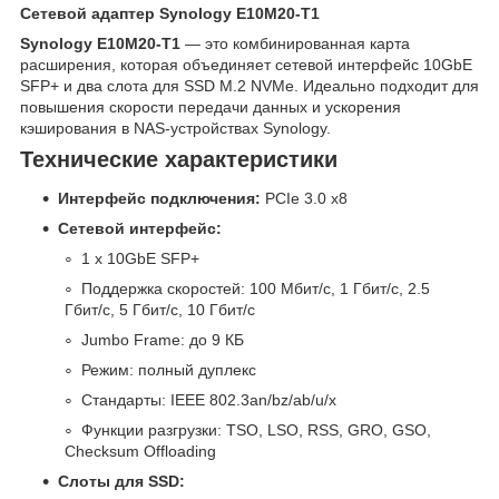
Сетевой адаптер Synology E10M20-T1
Synology E10M20-T1
— это комбинированная карта
расширения, которая объединяет сетевой интерфейс 10GbE
SFP+ и два слота для SSD M.2 NVMe. Идеально подходит для
повышения скорости передачи данных и ускорения
кэширования в NAS-устройствах Synology.
Технические характеристики
Интерфейс подключения:
PCIe 3.0 x8
Сетевой интерфейс:
1 x 10GbE SFP+
Поддержка скоростей: 100 Мбит/с, 1 Гбит/с, 2.5
Гбит/с, 5 Гбит/с, 10 Гбит/с
Jumbo Frame: до 9 КБ
Режим: полный дуплекс
Стандарты: IEEE 802.3an/bz/ab/u/x
Функции разгрузки: TSO, LSO, RSS, GRO, GSO,
Checksum Offloading
Слоты для SSD: