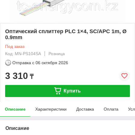
Оптический cплиттер PLC 1×4, SC/APC 1m, Ø
0.9mm
Под заказ
Код: MN-PS104SA
Розница
Отправка с
06 октября 2026
3 310
₸
Купить
Описание
Характеристики
Доставка
Оплата
Усл
Описание