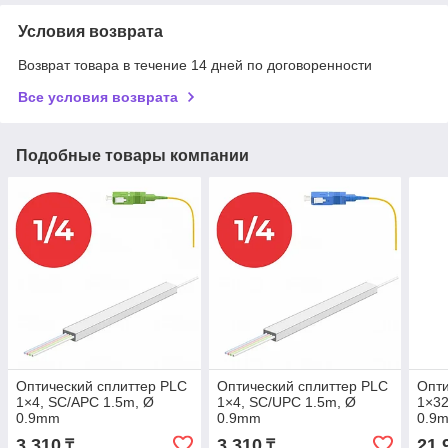
Условия возврата
Возврат товара в течение 14 дней по договоренности
Все условия возврата
Подобные товары компании
Оптический cплиттер PLC
Оптический cплиттер PLC
Опти
1×4, SC/APC 1.5m, Ø
1×4, SC/UPC 1.5m, Ø
1×32
0.9mm
0.9mm
0.9
3 310
3 310
21 
₸
₸