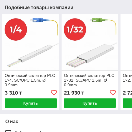
Подобные товары компании
Оптический cплиттер PLC
Оптический cплиттер PLC
Опти
1×4, SC/UPC 1.5m, Ø
1×32, SC/APC 1.5m, Ø
1×2,
0.9mm
0.9mm
3 310
21 930
2 7
₸
₸
Купить
Купить
О нас