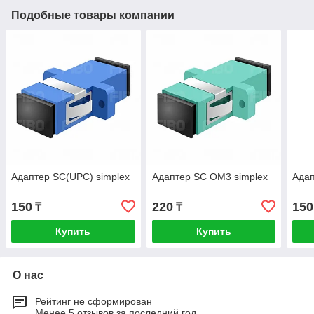
Подобные товары компании
Адаптер SC(UPC) simplex
Адаптер SC OM3 simplex
Адап
150
220
150
₸
₸
Купить
Купить
О нас
Рейтинг не сформирован
Менее 5 отзывов за последний год