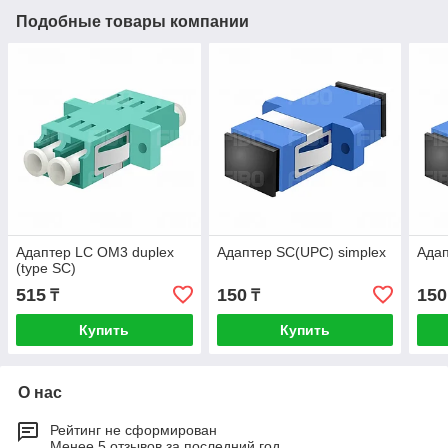
Подобные товары компании
Адаптер LC OM3 duplex
Адаптер SC(UPC) simplex
Адап
(type SC)
515
150
150
₸
₸
Купить
Купить
О нас
Рейтинг не сформирован
Менее 5 отзывов за последний год