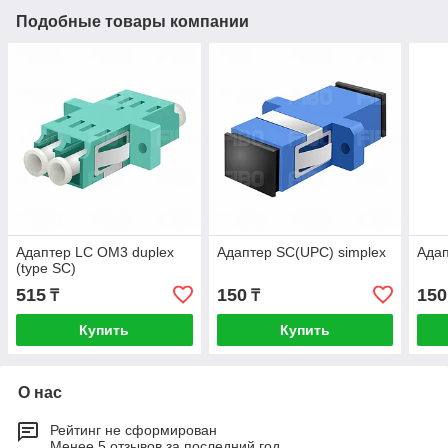
Подобные товары компании
Адаптер LC OM3 duplex
Адаптер SC(UPC) simplex
Адап
(type SC)
515
150
150
₸
₸
Купить
Купить
О нас
Рейтинг не сформирован
Менее 5 отзывов за последний год