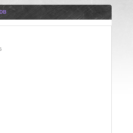
5DB
6