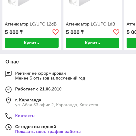
Аттенюатор LC/UPC 12dB
Аттенюатор LC/UPC 1dB
Атт
5 000
5 000
5 0
₸
₸
Купить
Купить
О нас
Рейтинг не сформирован
Менее 5 отзывов за последний год
Работает с 21.06.2010
г. Караганда
ул. Абая 53 офис 2, Караганда, Казахстан
Контакты
Сегодня выходной
Показать весь график работы