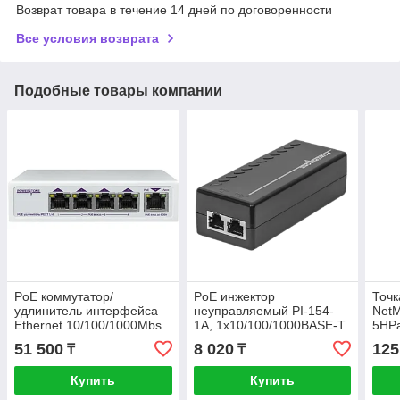
Возврат товара в течение 14 дней по договоренности
Все условия возврата
Подобные товары компании
PoE коммутатор/
PoE инжектор
Точк
удлинитель интерфейса
неуправляемый PI-154-
NetM
Ethernet 10/100/1000Mbs
1A, 1x10/100/1000BASE-T
5HPa
PEXT 1/4. 4 PoE выхода, 1
802.3af, PoE бюджет 18Вт
expr
51 500
8 020
125
₸
₸
PoE вход, совм. с
802.3af/at, до -40С
Купить
Купить