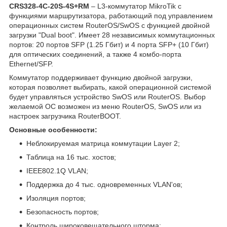
CRS328-4C-20S-4S+RM
– L3-коммутатор MikroTik с
функциями маршрутизатора, работающий под управлением
операционных систем RouterOS/SwOS с функцией двойной
загрузки "Dual boot". Имеет 28 независимых коммутационных
портов: 20 портов SFP (1.25 Гбит) и 4 порта SFP+ (10 Гбит)
для оптических соединений, а также 4 комбо-порта
Ethernet/SFP.
Коммутатор поддерживает функцию двойной загрузки,
которая позволяет выбирать, какой операционной системой
будет управляться устройство SwOS или RouterOS. Выбор
желаемой ОС возможен из меню RouterOS, SwOS или из
настроек загрузчика RouterBOOT.
Основные особенности:
Неблокируемая матрица коммутации Layer 2;
Таблица на 16 тыс. хостов;
IEEE802.1Q VLAN;
Поддержка до 4 тыс. одновременных VLAN'ов;
Изоляция портов;
Безопасность портов;
Контроль широковещательного шторма;