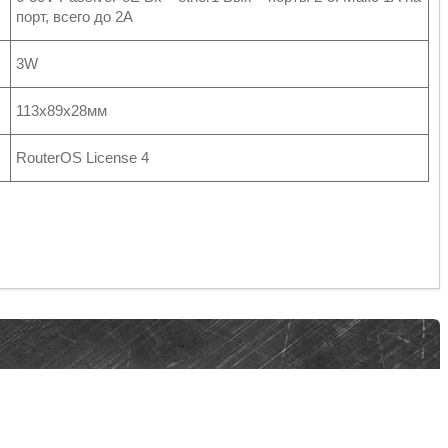
порт, всего до 2А
3W
113x89x28мм
RouterOS License 4