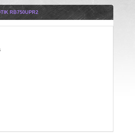
TIK RB750UPR2
6