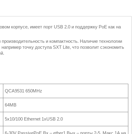
вом корпусе, имеет порт USB 2.0 и поддержку PoE как на
 производительность и компактность. Наличие технологии
например точку доступа SXT Lite, что позволит сэкономить
ей.
QCA9531 650MHz
64MB
5x10/100 Ethernet 1xUSB 2.0
6-30V PassivePoE Вх – ether1 Вых – порты 2-5. Макс 1А на