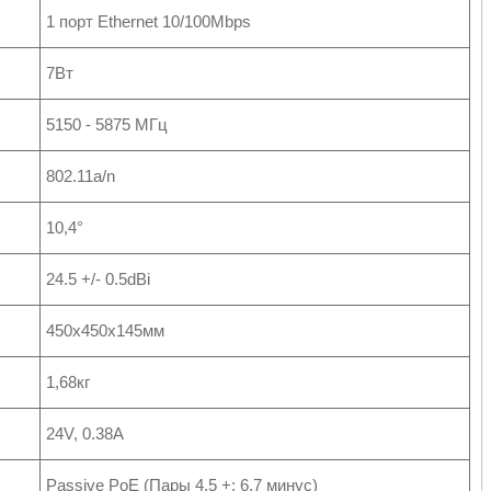
1 порт Ethernet 10/100Mbps
7Вт
5150 - 5875 МГц
802.11a/n
10,4°
24.5 +/- 0.5dBi
450x450x145мм
1,68кг
24V, 0.38A
Passive PoE (Пары 4,5 +; 6,7 минус)